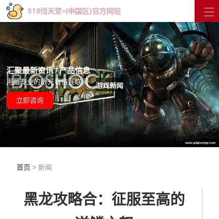
汇聚最新资讯 / 产品信息
用最专业的眼光看待互联网
立即咨询
首页
> 新闻
黑龙攻略合：征服至高的