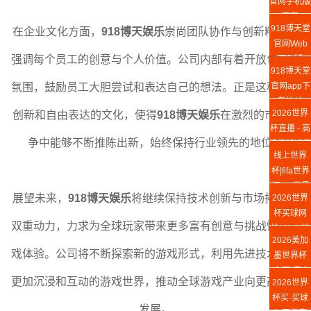
官网手机版
官网
918博天堂
在企业文化方面，
918博天娱乐
崇尚团队协作与创新精神，
官网Web
强调每个员工的创意与个人价值。公司内部有着开放包容的
网页版
918博天堂
官网app下
氛围，鼓励员工大胆尝试和表达自己的想法。正是这种鼓励
载地址
2026世界
创新和自由表达的文化，使得
918博天娱乐
在激烈的市场竞
杯直播 - 高
争中能够不断推陈出新，始终保持行业领先的地位。
清无延迟赛
线上世界
事在线观看
杯|fifa世界
- World
杯|fifa世界
Cup Live
展望未来，
918博天娱乐
将继续保持技术创新与市场拓展的
2026世界
杯官网中文
TV
杯买球网
版
双重动力，力求为全球玩家带来更多富有创意与挑战性的游
站-2026世
2026美加
界杯买球预
戏体验。公司将不断探索新的游戏形式，利用先进技术打造
墨世界杯
测
(中国)官方
更加沉浸和互动的游戏世界，推动全球游戏产业向更高水平
2026世界
网站 - The
杯买·买球
23rd FIFA
发展。