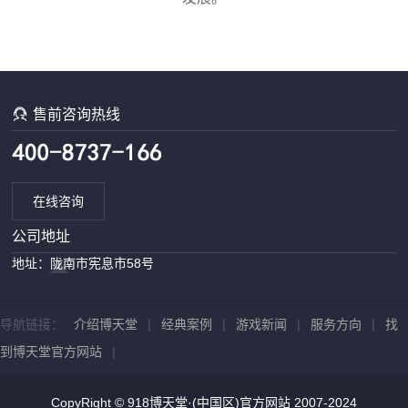
入口指南
World Cup

售前咨询热线
在线咨询
公司地址
地址：陇南市宪息市58号
导航链接：
介绍博天堂
|
经典案例
|
游戏新闻
|
服务方向
|
找
到博天堂官方网站
|
CopyRight © 918博天堂·(中国区)官方网站 2007-2024