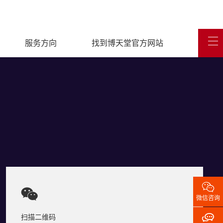
服务方向
找到博天堂官方网站


微信咨询

扫描二维码