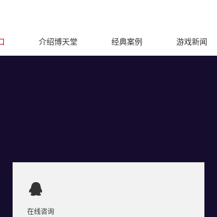
口
介绍博天堂
经典案例
游戏新闻

在线咨询