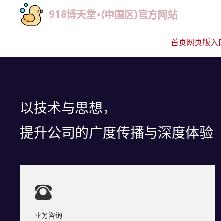
首页网页版入
以技术与思想，
提升公司的广度传播与深度体验

业务咨询